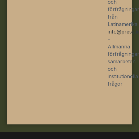
och
förfrågninga
från
Latinamerika
info@pressdi
–
Allmänna
förfrågningar
samarbeten
och
institutionella
frågor