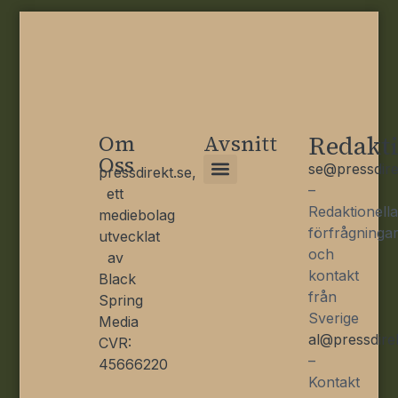
Om
Avsnitt
Redakt
Oss
se@pressdire
pressdirekt.se,
–
ett
Klimat och omställning
Kritisk ekonomi
Redaktionella
mediebolag
förfrågninga
utvecklat
och
av
kontakt
Black
från
Spring
Sverige
Media
al@pressdire
CVR:
–
45666220
Kontakt