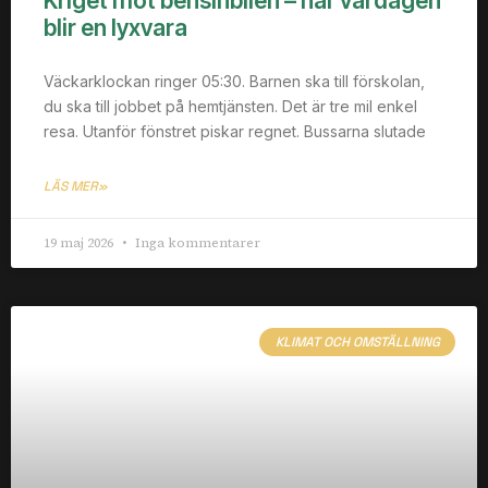
Kriget mot bensinbilen – när vardagen
blir en lyxvara
Väckarklockan ringer 05:30. Barnen ska till förskolan,
du ska till jobbet på hemtjänsten. Det är tre mil enkel
resa. Utanför fönstret piskar regnet. Bussarna slutade
LÄS MER»
19 maj 2026
Inga kommentarer
KLIMAT OCH OMSTÄLLNING