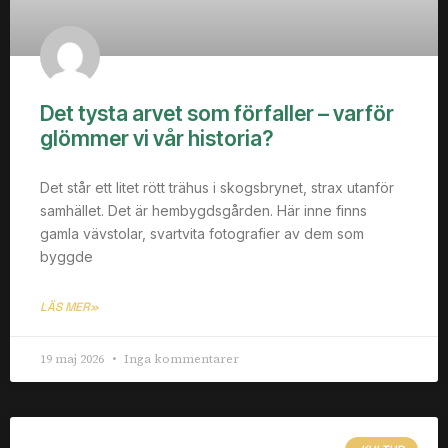
Det tysta arvet som förfaller – varför
glömmer vi vår historia?
Det står ett litet rött trähus i skogsbrynet, strax utanför
samhället. Det är hembygdsgården. Här inne finns
gamla vävstolar, svartvita fotografier av dem som
byggde
LÄS MER»
19 maj 2026
Inga kommentarer