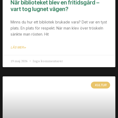
När biblioteket blev en fritidsgård –
vart tog lugnet vägen?
Minns du hur ett bibliotek brukade vara? Det var en tyst
plats. En plats för respekt. När man klev över tröskeln
sänkte man rösten. Hit
LÄS MER»
19 maj 2026
Inga kommentarer
KULTUR