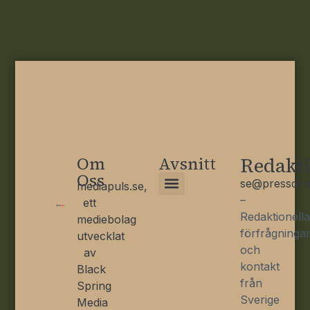
Om
Avsnitt
Redakt
Oss
se@pressdire
mediapuls.se,
–
ett
Klimat och omställning
Kritisk ekonomi
Redaktionella
mediebolag
förfrågninga
utvecklat
och
av
kontakt
Black
från
Spring
Sverige
Media