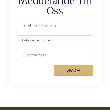
Meddelande Till
Oss
Send