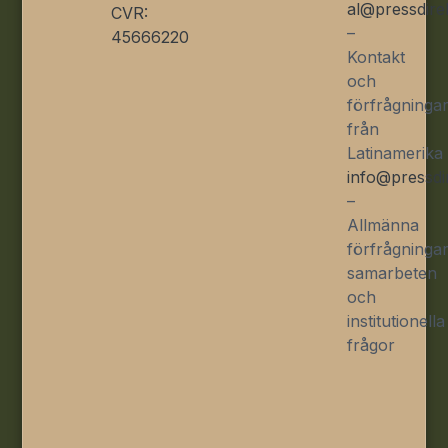
al@pressdire
CVR:
–
45666220
Kontakt
och
förfrågninga
från
Latinamerika
info@pressdi
–
Allmänna
förfrågningar
samarbeten
och
institutionella
frågor