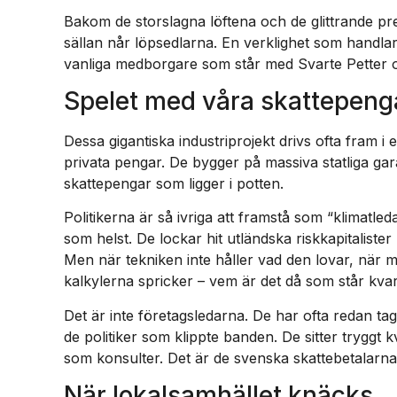
Bakom de storslagna löftena och de glittrande pr
sällan når löpsedlarna. En verklighet som handla
vanliga medborgare som står med Svarte Petter o
Spelet med våra skattepeng
Dessa gigantiska industriprojekt drivs ofta fram i 
privata pengar. De bygger på massiva statliga ga
skattepengar som ligger i potten.
Politikerna är så ivriga att framstå som “klimatledan
som helst. De lockar hit utländska riskkapitalister 
Men när tekniken inte håller vad den lovar, när m
kalkylerna spricker – vem är det då som står kv
Det är inte företagsledarna. De har ofta redan tagi
de politiker som klippte banden. De sitter tryggt k
som konsulter. Det är de svenska skattebetalarna
När lokalsamhället knäcks