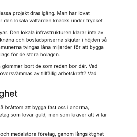
essa projekt dras igång. Man har lovat
ur den lokala välfärden knäcks under trycket.
ar. Den lokala infrastrukturen klarar inte av
 knäna och bostadspriserna skjuter i höjden så
mmunerna tvingas låna miljarder för att bygga
 lags för de stora bolagen.
 glömmer bort de som redan bor där. Vad
översvämmas av tillfällig arbetskraft? Vad
ighet
 så bråttom att bygga fast oss i enorma,
retag som lovar guld, men som kräver att vi tar
 och medelstora företag, genom långsiktighet