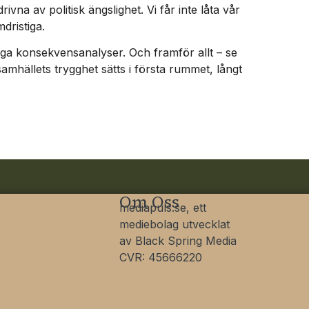
ivna av politisk ängslighet. Vi får inte låta vår
dristiga.
iga konsekvensanalyser. Och framför allt – se
samhällets trygghet sätts i första rummet, långt
Om Oss
mediapuls.se, ett
mediebolag utvecklat
av Black Spring Media
CVR: 45666220