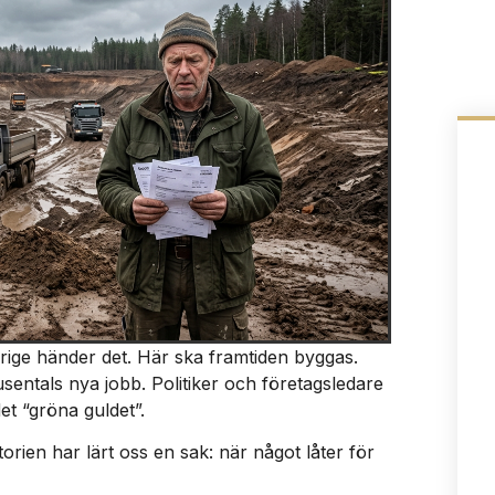
erige händer det. Här ska framtiden byggas.
tusentals nya jobb. Politiker och företagsledare
t “gröna guldet”.
torien har lärt oss en sak: när något låter för