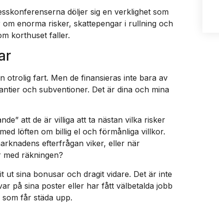
esskonferenserna döljer sig en verklighet som
r om enorma risker, skattepengar i rullning och
m korthuset faller.
ar
en otrolig fart. Men de finansieras inte bara av
rantier och subventioner. Det är dina och mina
de” att de är villiga att ta nästan vilka risker
med löften om billig el och förmånliga villkor.
arknadens efterfrågan viker, eller när
ar med räkningen?
t ut sina bonusar och dragit vidare. Det är inte
var på sina poster eller har fått välbetalda jobb
 som får städa upp.