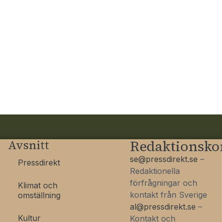
Avsnitt
Redaktionsko
se@pressdirekt.se
–
Pressdirekt
Redaktionella
förfrågningar och
Klimat och
kontakt från Sverige
omställning
al@pressdirekt.se
–
Kultur
Kontakt och