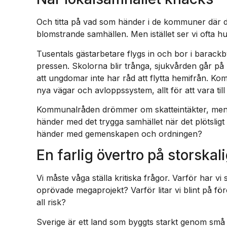
Och titta på vad som händer i de kommuner där d
blomstrande samhällen. Men istället ser vi ofta h
Tusentals gästarbetare flygs in och bor i barackby
pressen. Skolorna blir trånga, sjukvården går på
att ungdomar inte har råd att flytta hemifrån. Ko
nya vägar och avloppssystem, allt för att vara till
Kommunalråden drömmer om skatteintäkter, men
händer med det trygga samhället när det plötsligt 
händer med gemenskapen och ordningen?
En farlig övertro på storskal
Vi måste våga ställa kritiska frågor. Varför har vi
oprövade megaprojekt? Varför litar vi blint på fö
all risk?
Sverige är ett land som byggts starkt genom små