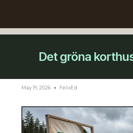
Det gröna korthus
May 19, 2026
FelixEd