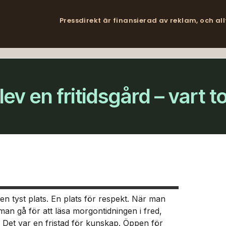
Pressdirekt är finansierad av reklam, och al
blev en fritidsgård – vart 
en tyst plats. En plats för respekt. När man
an gå för att läsa morgontidningen i fred,
. Det var en fristad för kunskap. Öppen för