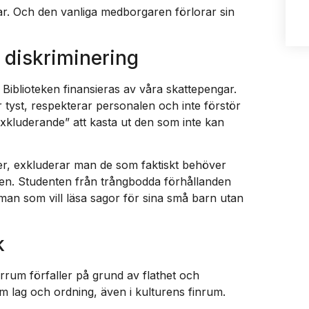
ar. Och den vanliga medborgaren förlorar sin
 diskriminering
iblioteken finansieras av våra skattepengar.
r tyst, respekterar personalen och inte förstör
exkluderande” att kasta ut den som inte kan
över, exkluderar man de som faktiskt behöver
ngen. Studenten från trångbodda förhållanden
man som vill läsa sagor för sina små barn utan
k
rum förfaller på grund av flathet och
om lag och ordning, även i kulturens finrum.