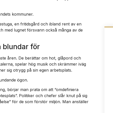
landets kommuner.
estuga, en fritidsgård och ibland rent av en
 Och med lugnet försvann också många av de
 blundar för
aste åren. De berättar om hot, glåpord och
alerna, spelar hög musik och skrämmer iväg
er sig otrygg på sin egen arbetsplats.
lundande ögon.
dning, börjar man prata om att “omdefiniera
tesplats”. Politiker och chefer slår knut på sig
åelse” för de som förstör miljön. Man anställer