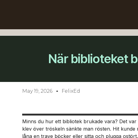
När biblioteket 
May 19, 2026
FelixEd
Minns du hur ett bibliotek brukade vara? Det var 
klev över tröskeln sänkte man rösten. Hit kunde m
låna en trave böcker eller sitta och plugga ostört