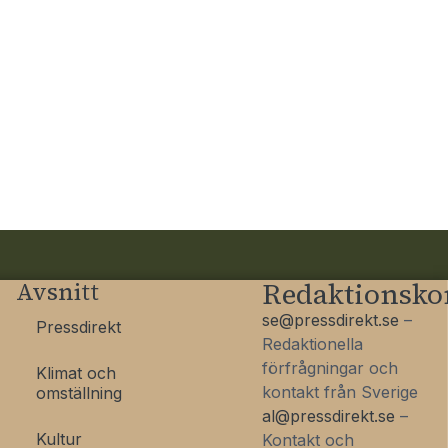
Avsnitt
Redaktionsko
se@pressdirekt.se
–
Pressdirekt
Redaktionella
förfrågningar och
Klimat och
kontakt från Sverige
omställning
al@pressdirekt.se
–
Kultur
Kontakt och