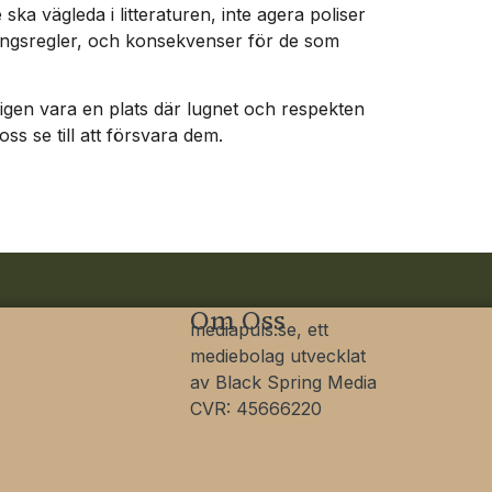
 ska vägleda i litteraturen, inte agera poliser
rdningsregler, och konsekvenser för de som
terigen vara en plats där lugnet och respekten
 oss se till att försvara dem.
Om Oss
mediapuls.se, ett
mediebolag utvecklat
av Black Spring Media
CVR: 45666220