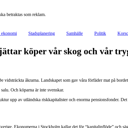
 ska betraktas som reklam.
k ekonomi
Stadsplanering
Samhälle
Politik
Kors
jättar köper vår skog och vår tr
vidsträckta åkrarna. Landskapet som gav våra förfäder mat på bordet oc
l salu. Och köparna är inte svenskar.
ktur upp av utländska riskkapitalister och enorma pensionsfonder. Det stå
verige. Ekonomerna i Stockholm kallar det för “kapitalinflöde” och säger a