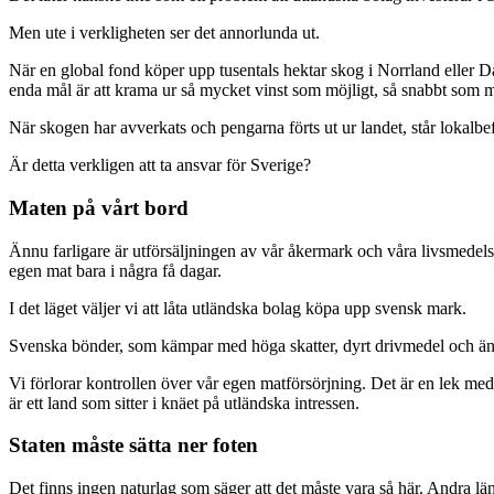
Men ute i verkligheten ser det annorlunda ut.
När en global fond köper upp tusentals hektar skog i Norrland eller 
enda mål är att krama ur så mycket vinst som möjligt, så snabbt som möj
När skogen har avverkats och pengarna förts ut ur landet, står lokalb
Är detta verkligen att ta ansvar för Sverige?
Maten på vårt bord
Ännu farligare är utförsäljningen av vår åkermark och våra livsmedelsfö
egen mat bara i några få dagar.
I det läget väljer vi att låta utländska bolag köpa upp svensk mark.
Svenska bönder, som kämpar med höga skatter, dyrt drivmedel och ändlö
Vi förlorar kontrollen över vår egen matförsörjning. Det är en lek med 
är ett land som sitter i knäet på utländska intressen.
Staten måste sätta ner foten
Det finns ingen naturlag som säger att det måste vara så här. Andra lä