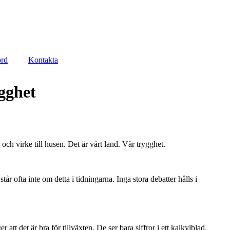
ord
Kontakta
ygghet
h virke till husen. Det är vårt land. Vår trygghet.
r ofta inte om detta i tidningarna. Inga stora debatter hålls i
tt det är bra för tillväxten. De ser bara siffror i ett kalkylblad.