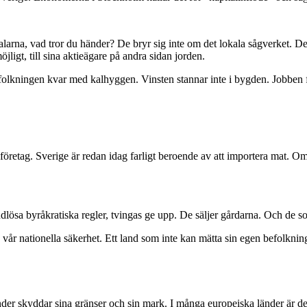
Dalarna, vad tror du händer? De bryr sig inte om det lokala sågverket. 
ligt, till sina aktieägare på andra sidan jorden.
efolkningen kvar med kalhyggen. Vinsten stannar inte i bygden. Jobben 
retag. Sverige är redan idag farligt beroende av att importera mat. Om gr
sa byråkratiska regler, tvingas ge upp. De säljer gårdarna. Och de som 
vår nationella säkerhet. Ett land som inte kan mätta sin egen befolkning, 
nder skyddar sina gränser och sin mark. I många europeiska länder är det 