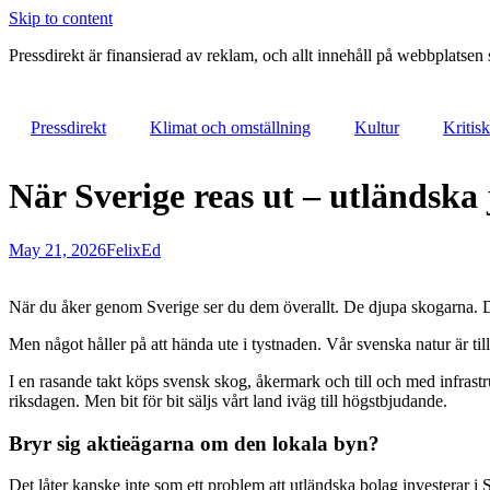
Skip to content
Pressdirekt är finansierad av reklam, och allt innehåll på webbplatsen
Pressdirekt
Klimat och omställning
Kultur
Kritis
När Sverige reas ut – utländska 
May 21, 2026
FelixEd
När du åker genom Sverige ser du dem överallt. De djupa skogarna. De 
Men något håller på att hända ute i tystnaden. Vår svenska natur är til
I en rasande takt köps svensk skog, åkermark och till och med infrastru
riksdagen. Men bit för bit säljs vårt land iväg till högstbjudande.
Bryr sig aktieägarna om den lokala byn?
Det låter kanske inte som ett problem att utländska bolag investerar i S