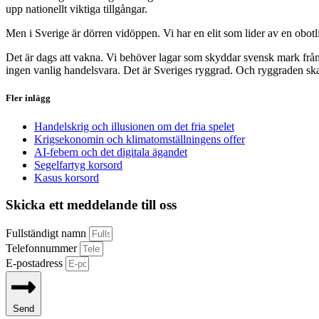
upp nationellt viktiga tillgångar.
Men i Sverige är dörren vidöppen. Vi har en elit som lider av en obotlig 
Det är dags att vakna. Vi behöver lagar som skyddar svensk mark från a
ingen vanlig handelsvara. Det är Sveriges ryggrad. Och ryggraden ska f
Fler inlägg
Handelskrig och illusionen om det fria spelet
Krigsekonomin och klimatomställningens offer
AI-febern och det digitala ägandet
Segelfartyg korsord
Kasus korsord
Skicka ett meddelande till oss
Fullständigt namn
Telefonnummer
E-postadress
Send